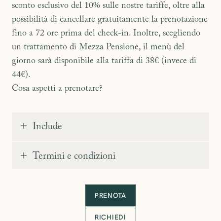
sconto esclusivo del 10% sulle nostre tariffe, oltre alla
possibilità di cancellare gratuitamente la prenotazione
fino a 72 ore prima del check-in. Inoltre, scegliendo
un trattamento di Mezza Pensione, il menù del
giorno sarà disponibile alla tariffa di 38€ (invece di
44€).
Cosa aspetti a prenotare?
Include
Soggiorno in camera a scelta
Termini e condizioni
Ricca colazione a buffet
Sconto 10% sulle nostre tariffe
Cancellazione entro 72 ore
PRENOTA
Menù Mezza Pensione a 38€ (invece di 44€)
RICHIEDI