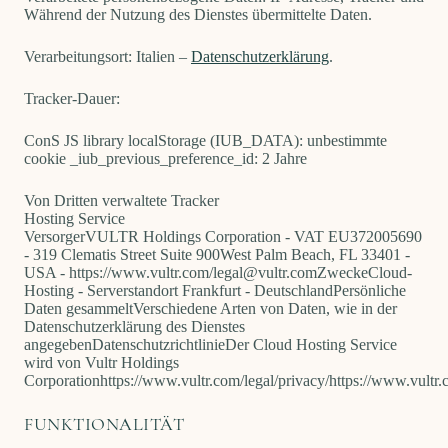
Während der Nutzung des Dienstes übermittelte Daten.
Verarbeitungsort: Italien –
Datenschutzerklärung
.
Tracker-Dauer:
ConS JS library localStorage (IUB_DATA): unbestimmte
cookie _iub_previous_preference_id: 2 Jahre
Von Dritten verwaltete Tracker
Hosting Service
Versorger
VULTR Holdings Corporation - VAT EU372005690
- 319 Clematis Street Suite 900
West Palm Beach, FL 33401 -
USA - https://www.vultr.com/
legal@vultr.com
Zwecke
Cloud-
Hosting - Serverstandort Frankfurt - Deutschland
Persönliche
Daten gesammelt
Verschiedene Arten von Daten, wie in der
Datenschutzerklärung des Dienstes
angegeben
Datenschutzrichtlinie
Der Cloud Hosting Service
wird von Vultr Holdings
Corporation
https://www.vultr.com/legal/privacy/
https://www.vultr.
FUNKTIONALITÄT