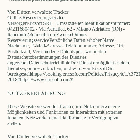
Von Dritten verwaltete Tracker
Online-Reservierungsservice
Versorger
Ericsoft SRL - Umsatzsteuer-Identifikationsnummer:
04211680402 - Via Adriatica, 62 - Misano Adriatico (RN) -
Italien
info@ericsoft.com
Zwecke
Online-
Reservierungsservice
Persönliche Daten erhoben
Name,
Nachname, E-Mail-Adresse, Telefonnummer, Adresse, Ort,
Postleitzahl, Verschiedene Datentypen, wie in den
Datenschutzbestimmungen des Dienstes
angegeben
Datenschutzrichtlinie
Der Dienst ermöglicht es dem
Benutzer, online zu buchen, und wird von Ericsoft Srl
bereitgestellt
https://booking.ericsoft.com/Policies/Privacy/it/1A
2018#
https://www.ericsoft.com/#
NUTZERERFAHRUNG
Diese Website verwendet Tracker, um Nutzern erweiterte
Möglichkeiten und Funktionen zu Interaktion mit externen
Inhalten, Netzwerken und Plattformen zur Verfügung zu
stellen.
Von Dritten verwaltete Tracker