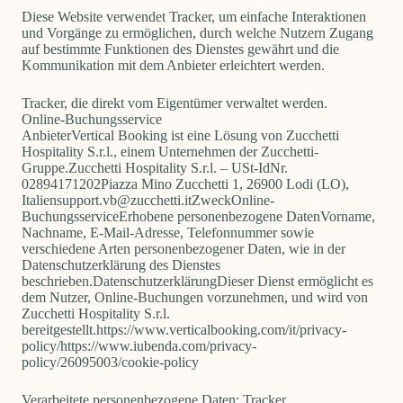
Diese Website verwendet Tracker, um einfache Interaktionen
und Vorgänge zu ermöglichen, durch welche Nutzern Zugang
auf bestimmte Funktionen des Dienstes gewährt und die
Kommunikation mit dem Anbieter erleichtert werden.
Tracker, die direkt vom Eigentümer verwaltet werden.
Online-Buchungsservice
Anbieter
Vertical Booking ist eine Lösung von Zucchetti
Hospitality S.r.l., einem Unternehmen der Zucchetti-
Gruppe.
Zucchetti Hospitality S.r.l. – USt-IdNr.
02894171202
Piazza Mino Zucchetti 1, 26900 Lodi (LO),
Italien
support.vb@zucchetti.it
Zweck
Online-
Buchungsservice
Erhobene personenbezogene Daten
Vorname,
Nachname, E-Mail-Adresse, Telefonnummer sowie
verschiedene Arten personenbezogener Daten, wie in der
Datenschutzerklärung des Dienstes
beschrieben.
Datenschutzerklärung
Dieser Dienst ermöglicht es
dem Nutzer, Online-Buchungen vorzunehmen, und wird von
Zucchetti Hospitality S.r.l.
bereitgestellt.
https://www.verticalbooking.com/it/privacy-
policy/
https://www.iubenda.com/privacy-
policy/26095003/cookie-policy
Verarbeitete personenbezogene Daten: Tracker.