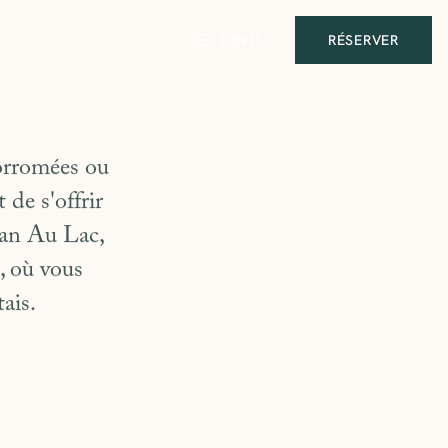
RÉSERVER
DEVIS
Borromées ou
t de s'offrir
lan Au Lac,
, où vous
ais.