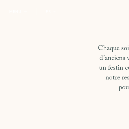
MENU
FR
Chaque soir
d’anciens vi
un festin 
notre re
pou